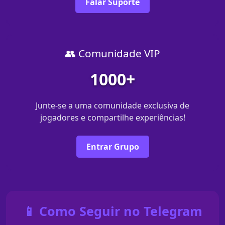
Falar Suporte
👥 Comunidade VIP
1000+
Junte-se a uma comunidade exclusiva de
jogadores e compartilhe experiências!
Entrar Grupo
📱 Como Seguir no Telegram