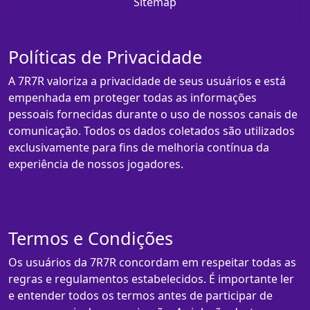
Sitemap
Políticas de Privacidade
A 7R7R valoriza a privacidade de seus usuários e está
empenhada em proteger todas as informações
pessoais fornecidas durante o uso de nossos canais de
comunicação. Todos os dados coletados são utilizados
exclusivamente para fins de melhoria contínua da
experiência de nossos jogadores.
Termos e Condições
Os usuários da 7R7R concordam em respeitar todas as
regras e regulamentos estabelecidos. É importante ler
e entender todos os termos antes de participar de