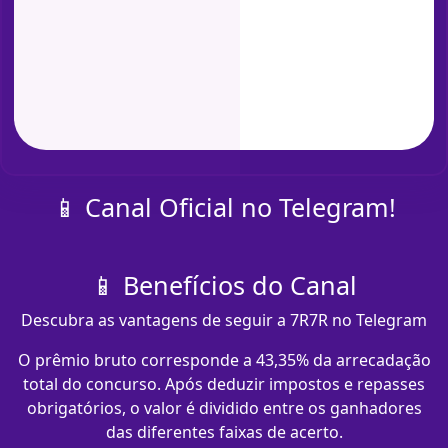
📱 Canal Oficial no Telegram!
📱 Benefícios do Canal
Descubra as vantagens de seguir a 7R7R no Telegram
O prêmio bruto corresponde a 43,35% da arrecadação
total do concurso. Após deduzir impostos e repasses
obrigatórios, o valor é dividido entre os ganhadores
das diferentes faixas de acerto.