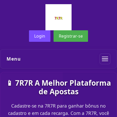
Login
Registrar-se
Menu
📱 7R7R A Melhor Plataforma
de Apostas
Cadastre-se na 7R7R para ganhar bônus no
cadastro e em cada recarga. Com a 7R7R, você