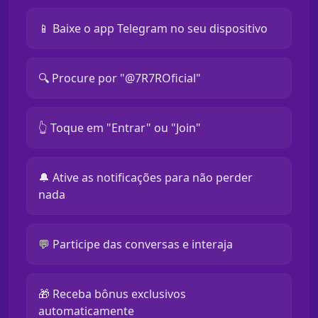
📱 Baixe o app Telegram no seu dispositivo
🔍 Procure por "@7R7ROficial"
👆 Toque em "Entrar" ou "Join"
🔔 Ative as notificações para não perder
nada
💬 Participe das conversas e interaja
🎁 Receba bônus exclusivos
automaticamente