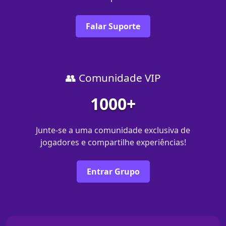
Falar Suporte
👥 Comunidade VIP
1000+
Junte-se a uma comunidade exclusiva de
jogadores e compartilhe experiências!
Entrar Grupo