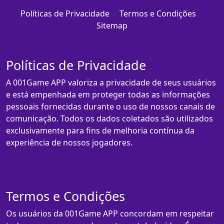
Políticas de Privacidade
Termos e Condições
Sitemap
Políticas de Privacidade
A 001Game APP valoriza a privacidade de seus usuários
e está empenhada em proteger todas as informações
pessoais fornecidas durante o uso de nossos canais de
comunicação. Todos os dados coletados são utilizados
exclusivamente para fins de melhoria contínua da
experiência de nossos jogadores.
Termos e Condições
Os usuários da 001Game APP concordam em respeitar