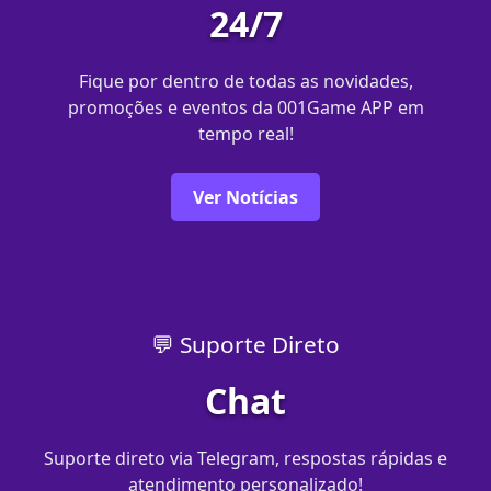
24/7
Fique por dentro de todas as novidades,
promoções e eventos da 001Game APP em
tempo real!
Ver Notícias
💬 Suporte Direto
Chat
Suporte direto via Telegram, respostas rápidas e
atendimento personalizado!